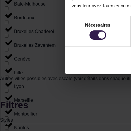
Bâle-Mulhouse
vous leur avez fournies ou qu'
Bordeaux
Sélection
Nécessaires
du
Bruxelles Charleroi
consentement
Bruxelles Zaventem
Genève
Lille
Autres villes possibles avec escale (voir détails dans chaque iti
Lyon
Marseille
Filtres
Montpellier
Styles
Nantes