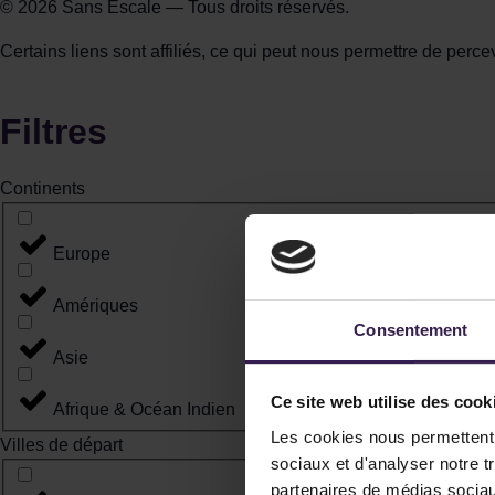
© 2026 Sans Escale — Tous droits réservés.
Certains liens sont affiliés, ce qui peut nous permettre de pe
Filtres
Continents
Europe
Amériques
Consentement
Asie
Ce site web utilise des cook
Afrique & Océan Indien
Les cookies nous permettent d
Villes de départ
sociaux et d'analyser notre t
partenaires de médias sociaux