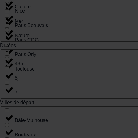
Culture
Nice
Mer
Paris Beauvais
Nature
Paris CDG
Durées
Paris Orly
48h
Toulouse
5j
7j
Villes de départ
Bâle-Mulhouse
Bordeaux