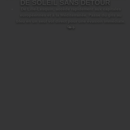
DE SOLEIL SANS DÉTOUR
De Lille-Lesquin, accède rapidement aux capitales
européennes et à la Méditerranée. Passe du gris au
bleu en un seul vol direct pour une évasion immédiate.
🌤️✈️