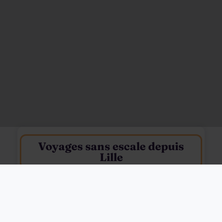
Voyages sans escale depuis
Lille
Filtres
7j