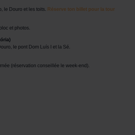
le Douro et les toits.
Réserve ton billet pour la tour
bloc et photos.
ória)
uro, le pont Dom Luís I et la Sé.
rnée (réservation conseillée le week-end).