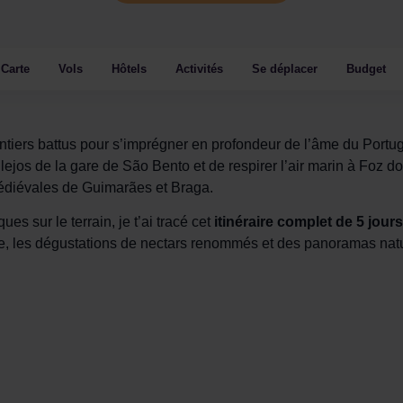
Carte
Vols
Hôtels
Activités
Se déplacer
Budget
s sentiers battus pour s’imprégner en profondeur de l’âme du Port
ejos de la gare de São Bento et de respirer l’air marin à Foz do 
médiévales de Guimarães et Braga.
s sur le terrain, je t’ai tracé cet
itinéraire complet de 5 jours
 ville, les dégustations de nectars renommés et des panoramas natu