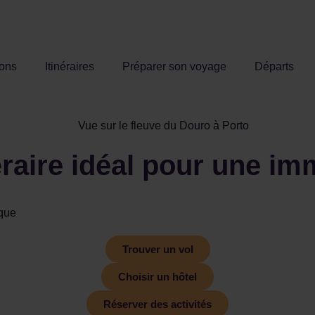
ions
Itinéraires
Préparer son voyage
Départs
néraire idéal pour une i
ique
Trouver un vol
Choisir un hôtel
Réserver des activités