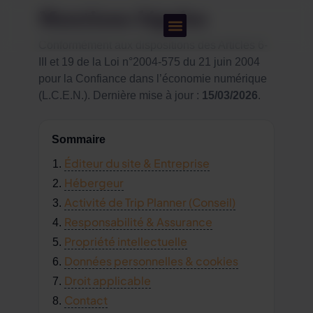
Mentions légales
Conformément aux dispositions des Articles 6-
Préparer son voyage
III et 19 de la Loi n°2004-575 du 21 juin 2004
pour la Confiance dans l’économie numérique
(L.C.E.N.). Dernière mise à jour :
15/03/2026
.
Sommaire
Éditeur du site & Entreprise
Hébergeur
Activité de Trip Planner (Conseil)
Responsabilité & Assurance
Propriété intellectuelle
Données personnelles & cookies
Droit applicable
Contact