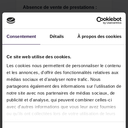
Absence de vente de prestations :
Sans Escale n'est pas une agence de
voyages et ne procède à aucune
réservation pour le compte de ses
clients. L'éditeur fournit des liens de
Consentement
Détails
À propos des cookies
réservation et des conseils, mais l'acte
d'achat (vols, hôtels, activités) reste la
Ce site web utilise des cookies.
responsabilité exclusive du client auprès
des prestataires finaux.
Les cookies nous permettent de personnaliser le contenu
et les annonces, d'offrir des fonctionnalités relatives aux
Affiliation :
Certains liens présents sur
médias sociaux et d'analyser notre trafic. Nous
le site sont des liens d’affiliation
partageons également des informations sur l'utilisation de
(Booking.com, GetYourGuide, etc.). Une
notre site avec nos partenaires de médias sociaux, de
commission peut être perçue sans coût
publicité et d'analyse, qui peuvent combiner celles-ci
supplémentaire pour l'utilisateur.
avec d'autres informations que vous leur avez fournies
ou qu'ils ont collectées lors de votre utilisation de leurs
services.