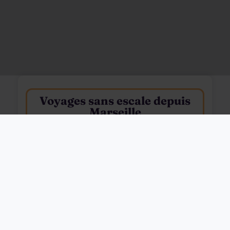
Voyages sans escale depuis
Marseille
Filtres
7j