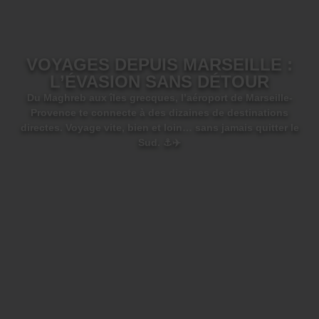
VOYAGES DEPUIS MARSEILLE :
L’ÉVASION SANS DÉTOUR
Du Maghreb aux îles grecques, l’aéroport de Marseille-
Provence te connecte à des dizaines de destinations
directes. Voyage vite, bien et loin… sans jamais quitter le
Sud. ⚓️✈️