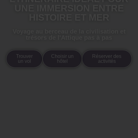
UNE IMMERSION ENTRE
HISTOIRE ET MER
Voyage au berceau de la civilisation et
trésors de l'Attique pas à pas
Trouver
Choisir un
Réserver des
un vol
hôtel
activités