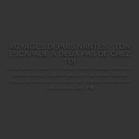
VOYAGES DEPUIS NANTES : TON
ESCAPADE À DEUX PAS DE CHEZ
TOI
Utilise Nantes comme ton tremplin vers l’Europe. Entre city-
breaks culturels, séjours balnéaires ou nature, décolle
depuis les bords de Loire pour une évasion immédiate et
sans prise de tête. ✈️🌍