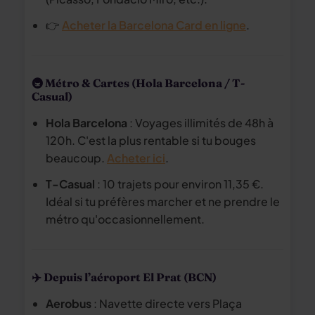
👉
Acheter la Barcelona Card en ligne
.
🚇 Métro & Cartes (Hola Barcelona / T-
Casual)
Hola Barcelona
: Voyages illimités de 48h à
120h. C'est la plus rentable si tu bouges
beaucoup.
Acheter ici
.
T-Casual
: 10 trajets pour environ 11,35 €.
Idéal si tu préfères marcher et ne prendre le
métro qu'occasionnellement.
✈️ Depuis l’aéroport El Prat (BCN)
Aerobus
: Navette directe vers Plaça