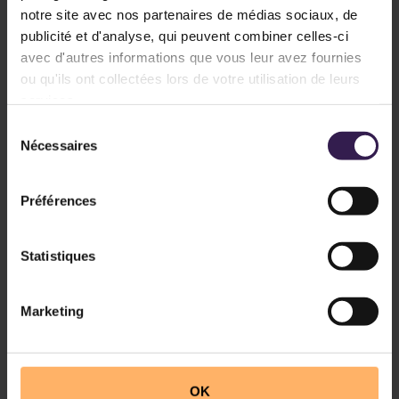
notre site avec nos partenaires de médias sociaux, de
Barcelona Cathedral (Rooftop)
publicité et d'analyse, qui peuvent combiner celles-ci
avec d'autres informations que vous leur avez fournies
ou qu'ils ont collectées lors de votre utilisation de leurs
Luxe
services.
Sélection
650 €
Nécessaires
du
consentement
Ohla Barcelona (Design)
Préférences
Statistiques
Découvrir l'itinéraire 2 jours →
Marketing
🎨 Option 2 : Grand Tour
Catalan (5 nuits)
OK