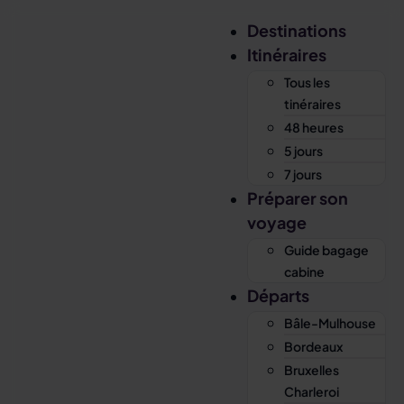
Destinations
Itinéraires
Tous les
tinéraires
48 heures
5 jours
7 jours
Préparer son
voyage
Guide bagage
cabine
Départs
Bâle-Mulhouse
Bordeaux
Bruxelles
Charleroi