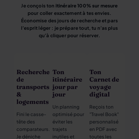
Je conçois ton
itinéraire 100% sur mesure
pour coller exactement à tes envies.
Économise des jours de recherche et pars
l’esprit léger : je prépare tout, tu n’as plus
qu’à cliquer pour réserver.
Recherche
Ton
Ton
de
itinéraire
Carnet de
transports
jour par
voyage
&
jour
digital
logements
Un planning
Reçois ton
Fini le casse-
optimisé pour
"Travel Book"
tête des
éviter les
personnalisé
comparateurs.
trajets
en PDF avec
Je déniche
inutiles et
toutes les