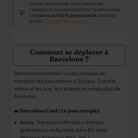
Cette carte te plaît, mais tu aimerais
l’adapter à ton propre rythme ? Je peux créer
💡
ton
parcours 100% personnalisé
selon tes
envies.
On crée ton voyage ?
Comment se déplacer à
Barcelone ?
Barcelone possède l'un des réseaux de
transport les plus denses d'Europe. Entre le
métro et les bus, tu n'attendras jamais plus de
5 minutes.
🎫 Barcelona Card : Le pass complet
Inclus
: Transports illimités + entrées
gratuites ou réductions dans 80 sites
(Picasso, Fondacio Miró, etc.).