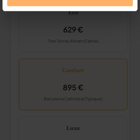
Éco
629 €
Tres Torres Atiram (Calme)
Confort
895 €
Barcelona Cathedral (Typique)
Luxe