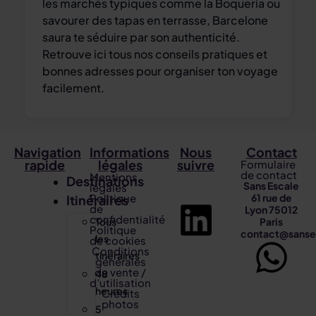
les marchés typiques comme la Boqueria ou
savourer des tapas en terrasse, Barcelone
saura te séduire par son authenticité.
Retrouve ici tous nos conseils pratiques et
bonnes adresses pour organiser ton voyage
facilement.
Navigation
Informations
Nous
Contact
rapide
légales
suivre
Formulaire
de contact
Mentions
Destinations
Sans Escale
légales
Politique
61 rue de
Itinéraires
de
Lyon 75012
confidentialité
Tous
Paris
Politique
contact@sanses
les
de cookies
Conditions
tinéraires
générales
de vente /
48
d’utilisation
heures
Crédits
photos
5