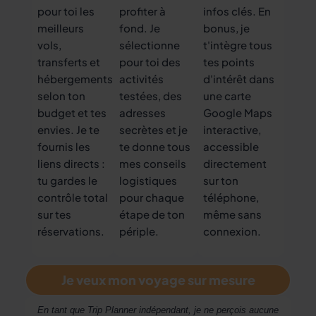
pour toi les
profiter à
infos clés. En
meilleurs
fond. Je
bonus, je
vols,
sélectionne
t'intègre tous
transferts et
pour toi des
tes points
hébergements
activités
d'intérêt dans
selon ton
testées, des
une carte
budget et tes
adresses
Google Maps
envies. Je te
secrètes et je
interactive,
fournis les
te donne tous
accessible
liens directs :
mes conseils
directement
tu gardes le
logistiques
sur ton
contrôle total
pour chaque
téléphone,
sur tes
étape de ton
même sans
réservations.
périple.
connexion.
Je veux mon voyage sur mesure
En tant que Trip Planner indépendant, je ne perçois aucune