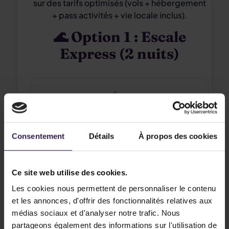
sur des tarifs optimisés (vols + hébergement
+ pass activités + vie locale inclus).
🌊 Option 1 : Escale
Express (2 nuits)
Éco
332 €
Consentement
Détails
À propos des cookies
Tres Torres Atiram (Calme)
Ce site web utilise des cookies.
Les cookies nous permettent de personnaliser le contenu
Confort
et les annonces, d'offrir des fonctionnalités relatives aux
médias sociaux et d'analyser notre trafic. Nous
490 €
partageons également des informations sur l'utilisation de