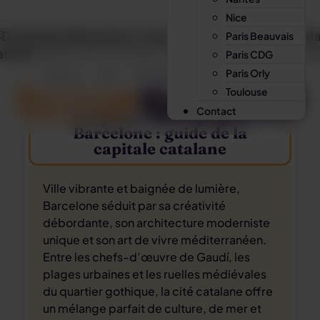
Nice
Paris Beauvais
BARCELONE
Paris CDG
Paris Orly
Intro
Itinéraires
Carte
Se déplacer
Budget
Trip Planner
FAQ
Toulouse
Découvrir les
Besoin d'un voyage
itinéraires
sur-mesure ?
Contact
Préparer son voyage à
Barcelone : guide de la
capitale catalane
Ville vibrante et baignée de lumière,
Barcelone séduit par sa créativité
débordante, son architecture moderniste
unique et son art de vivre méditerranéen.
Entre les chefs-d’œuvre de Gaudí, les
plages urbaines et les ruelles médiévales
du quartier gothique, la cité catalane offre
un mélange parfait de culture, de mer et